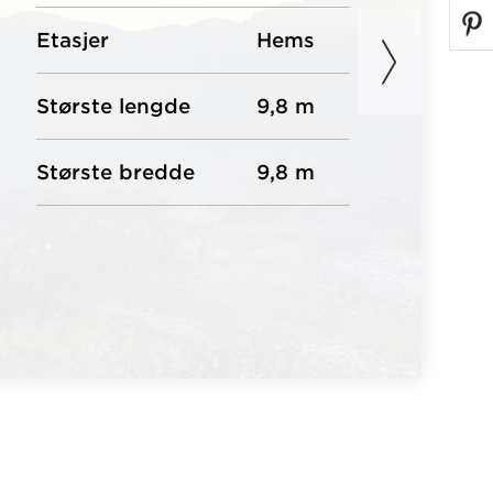
Etasjer
Hems
Største lengde
9,8 m
Største bredde
9,8 m