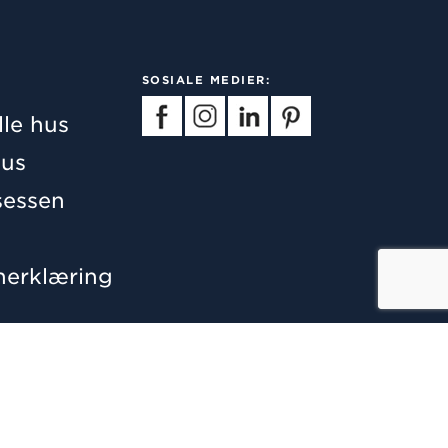
SOSIALE MEDIER:
lle hus
us
essen
nerklæring