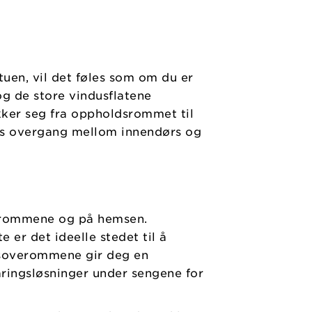
tuen, vil det føles som om du er
g de store vindusflatene
ekker seg fra oppholdsrommet til
øs overgang mellom innendørs og
erommene og på hemsen.
 er det ideelle stedet til å
 i soverommene gir deg en
ringsløsninger under sengene for