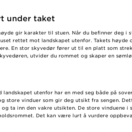
t under taket
øyde gir karakter til stuen. Når du befinner deg i s
set rettet mot landskapet utenfor. Takets høyde o
ere. En stor skyvedør fører ut til en platt som str
skyvedøren, utvider du rommet og skaper en søml
d landskapet utenfor har en med seg både på sov
store vinduer som gir deg utsikt fra sengen. Dette
en og ta inn den vakre utsikten. De store vinduene
holdsrommet. Det kan være lurt å vurdere oppbeva