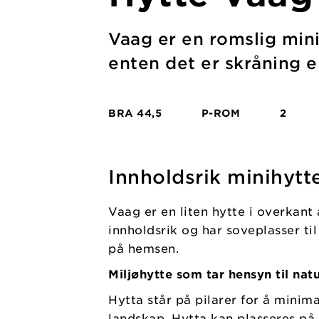
Vaag er en romslig mini
enten det er skråning el
BRA
44,5
P-ROM
2
Innholdsrik minihytte
Vaag er en liten hytte i overkant
innholdsrik og har soveplasser til
på hemsen.
Miljøhytte som tar hensyn til nat
Hytta står på pilarer for å minima
landskap. Hytta kan plasseres på 