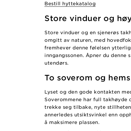
Bestill hyttekatalog
Store vinduer og høy
Store vinduer og en sjenerøs takh
omgitt av naturen, med hovedfoku
fremhever denne følelsen ytterlig
inngangssonen. Åpner du denne 
utendørs.
To soverom og hems
Lyset og den gode kontakten me
Soverommene har full takhøyde og 
trekke seg tilbake, nyte stillhet
annerledes utsiktsvinkel enn opp
å maksimere plassen.