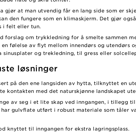
 gjør at man utvendig får en lang side som er skj
 kan den fungere som en klimaskjerm. Det gjør også
i felt eller tun.
med forslag om trykkledning for å smelte sammen 
ir en følelse av flyt mellom innendørs og utendørs
 sinusplater og trekledning, til gress eller solcelle
ste løsninger
ert på den ene langsiden av hytta, tilknyttet en ut
yte kontakten med det naturskjønne landskapet ute
nge av seg i et lite skap ved inngangen, i tillegg ti
har gulvflate utført i robust materiale som tåler v
 knyttet til inngangen for ekstra lagringsplass.