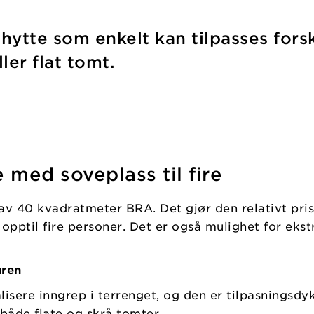
hytte som enkelt kan tilpasses forsk
ler flat tomt.
 med soveplass til fire
 av 40 kvadratmeter BRA. Det gjør den relativt pri
 opptil fire personer. Det er også mulighet for eks
uren
lisere inngrep i terrenget, og den er tilpasningsdyk
både flate og skrå tomter.