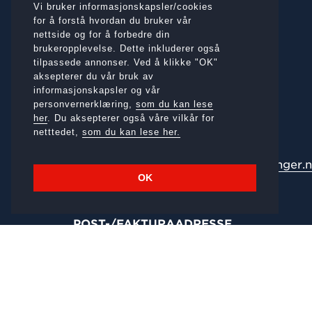
Vi bruker informasjonskapsler/cookies
for å forstå hvordan du bruker vår
nettside og for å forbedre din
brukeropplevelse. Dette inkluderer også
BESØKSADRESSE
tilpassede annonser. Ved å klikke "OK"
aksepterer du vår bruk av
Gamle E6 1319, 7620 Skogn
informasjonskapsler og vår
personvernerklæring,
som du kan lese
Telefon:
917 07 732
her
. Du aksepterer også våre vilkår for
netttedet,
som du kan lese her.
E-
post:
magne.nydal@mesterhuslevanger.
OK
Org.nr.:
979 663 889
POST-/
FAKTURAADRESSE
Gamle E6 1319, 7620 Skogn