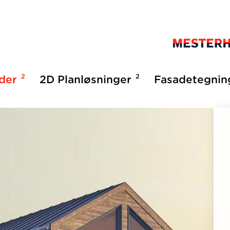
2
2
lder
2D Planløsninger
Fasadetegnin