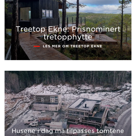
Treetop Ekne: Prisnominert
tretopphytte
LES MER OM TREETOP EKNE
Husene i dag må tilpasses tomtene