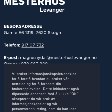
BESØKSADRESSE
Gamle E6 1319, 7620 Skogn
Telefon:
917 07 732
E-post:
magne.nydal@mesterhuslevanger.no
Org.nr.:
979 663 889
Vi bruker informasjonskapsler/cookies
POST-/
FAKTURAADRESSE
for å forstå hvordan du bruker vår
nettside og for å forbedre din
Gamle E6 1319, 7620 Skogn
brukeropplevelse. Dette inkluderer også
tilpassede annonser. Ved å klikke "OK"
aksepterer du vår bruk av
informasjonskapsler og vår
SOSIALE MEDIER:
personvernerklæring,
som du kan lese