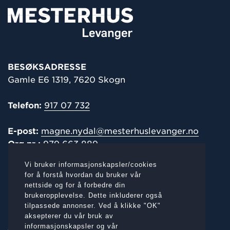
BESØKSADRESSE
Gamle E6 1319, 7620 Skogn
Telefon:
917 07 732
E-post:
magne.nydal@mesterhuslevanger.no
Org.nr.:
979 663 889
Vi bruker informasjonskapsler/cookies
POST-/
FAKTURAADRESSE
for å forstå hvordan du bruker vår
nettside og for å forbedre din
Gamle E6 1319, 7620 Skogn
brukeropplevelse. Dette inkluderer også
tilpassede annonser. Ved å klikke "OK"
aksepterer du vår bruk av
informasjonskapsler og vår