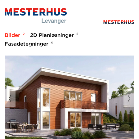
2
2
Bilder
2D Planløsninger
4
Fasadetegninger