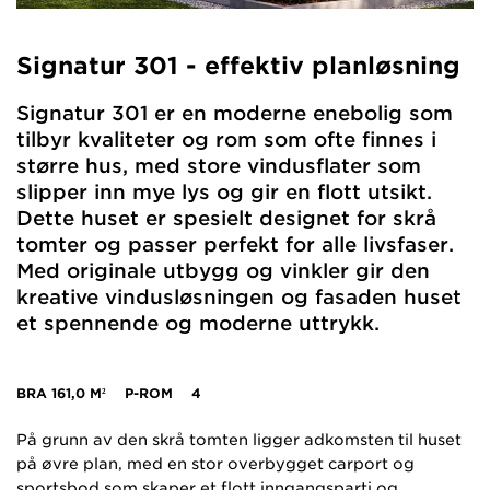
Signatur 301 - effektiv planløsning
Signatur 301 er en moderne enebolig som
tilbyr kvaliteter og rom som ofte finnes i
større hus, med store vindusflater som
slipper inn mye lys og gir en flott utsikt.
Dette huset er spesielt designet for skrå
tomter og passer perfekt for alle livsfaser.
Med originale utbygg og vinkler gir den
kreative vindusløsningen og fasaden huset
et spennende og moderne uttrykk.
BRA
161,0 M²
P-ROM
4
På grunn av den skrå tomten ligger adkomsten til huset
på øvre plan, med en stor overbygget carport og
sportsbod som skaper et flott inngangsparti og